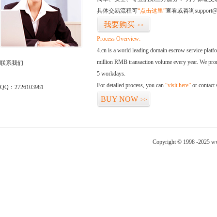
具体交易流程可
“点击这里”
查看或咨询support@
我要购买
>>
Process Overview:
4.cn is a world leading domain escrow service plat
million RMB transaction volume every year. We promi
联系我们
5 workdays.
For detailed process, you can
“visit here”
or contact
QQ：2726103981
BUY NOW
>>
Copyright © 1998 -2025 ww